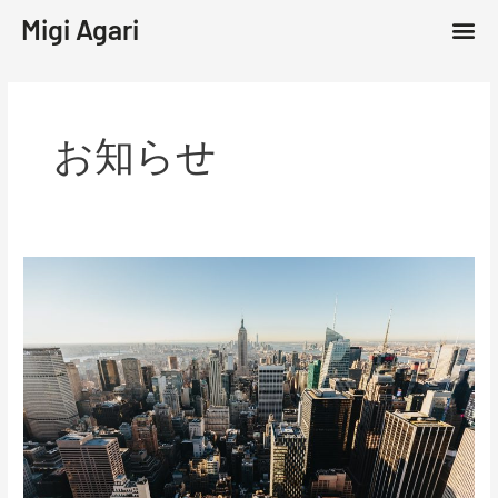
内
メ
Migi Agari
トップページ
会社概要
事業紹介
お知らせ
ブログ
お問い合わせ
容
ニ
を
ュ
ス
ー
キ
ッ
お知らせ
プ
公
式
サ
イ
ト
公
開
の
お
知