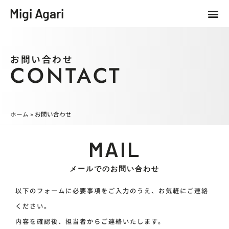
内
メ
Migi Agari
トップページ
会社概要
事業紹介
お知らせ
ブログ
お問い合わせ
容
ニ
を
ュ
ス
ー
キ
お問い合わせ
ッ
CONTACT
プ
ホーム
»
お問い合わせ
MAIL
メールでのお問い合わせ
以下のフォームに必要事項をご入力のうえ、お気軽にご連絡
ください。
内容を確認後、担当者からご連絡いたします。