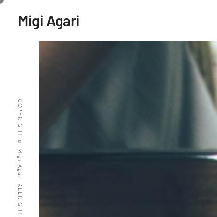
内
Migi Agari
容
を
ス
キ
ッ
プ
COPYRIGHT © Migi Agari ALLRIGHT RECEIVED